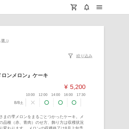
menu
ら選ぶ
filter_alt
絞り込み
メロンメロン』ケーキ
¥
5,200
10:00
12:00
14:00
16:00
17:30
8/8
土
さまの雫メロンをまるごとつかったケーキ。メ
の品種（赤、青肉）のせ方、飾り方は収穫状況
り変わります。 メロンの収穫終了は8月上旬予