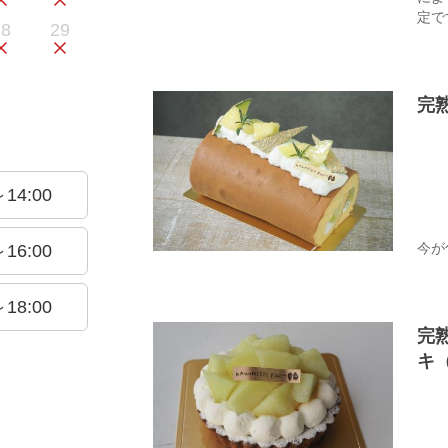
定で
28
29
完
～14:00
今が
～16:00
～18:00
完
キ（