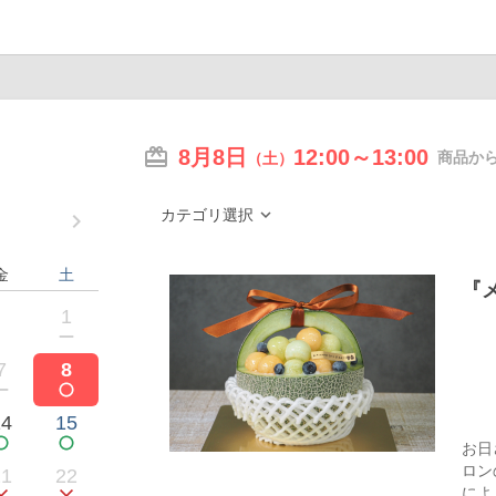
8月8日
12:00～13:00
商品か
（土）
カテゴリ選択
navigate_next
金
土
『
1
7
8
14
15
お日
ロン
21
22
によ