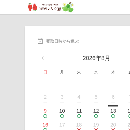
受取
日時から選ぶ
navigate_before
2026年8月
日
月
火
水
木
2
3
4
5
6
9
10
11
12
13
16
17
18
19
20