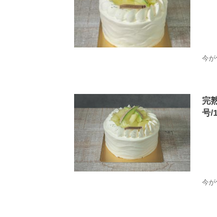
今が
完
号/
今が